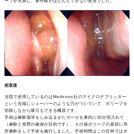
ープが充満し、鼻呼吸がほとんどできない状況でした。
術直後
当院で使用しているのはMedtronic社のマイクロデブリッター
という先端にシェーバーのような刃がついていて、ポリープを
切除しながら吸引もできる機器です。
手術は麻酔薬等をしみ込ませたガーゼを鼻内に30分弱入れて
（麻酔と視野の確保が目的です）、その後ポリープの基部に局
所麻酔をして手術を施行しました。手術時間はこの症例ではポ